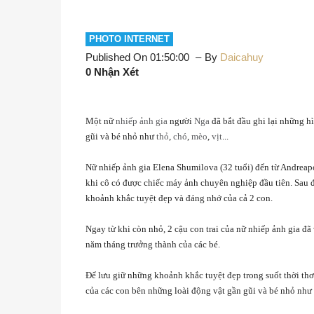
PHOTO INTERNET
Published On 01:50:00
By
Daicahuy
0 Nhận Xét
Một nữ
nhiếp ảnh gia
người
Nga
đã bắt đầu ghi lại những hì
gũi và bé nhỏ như
thỏ
,
chó
,
mèo
,
vịt
...
Nữ nhiếp ảnh gia Elena Shumilova (32 tuổi) đến từ Andreapo
khi cô có được chiếc máy ảnh chuyên nghiệp đầu tiên. Sau đó
khoảnh khắc tuyệt đẹp và đáng nhớ của cả 2 con.
Ngay từ khi còn nhỏ, 2 cậu con trai của nữ nhiếp ảnh gia đã
năm tháng trưởng thành của các bé.
Để lưu giữ những khoảnh khắc tuyệt đẹp trong suốt thời thơ 
của các con bên những loài động vật gần gũi và bé nhỏ như th