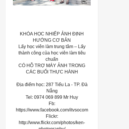
KHÓA HỌC NHIẾP ẢNH ĐỊNH
HƯỚNG CƠ BẢN
Lấy học viên làm trung tâm – Lấy
thành công của học viên làm tiêu
chuẩn
CÓ HỖ TRỢ MÁY ẢNH TRONG
CÁC BUỔI THỰC HÀNH
Địa điểm học: 287 Tiểu La - TP. Đà
Nẵng
Tel: 0974 069 899 Mr Huy
Fb:
https://www.facebook.com/itvsocom
Flickr:
http://www.flickr.com/photos/ken-
photography/