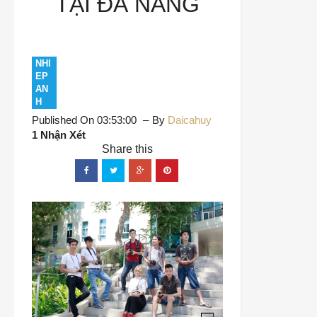
TẠI ĐÀ NẴNG
NHI
EP
AN
H
Published On 03:53:00
By
Daicahuy
1 Nhận Xét