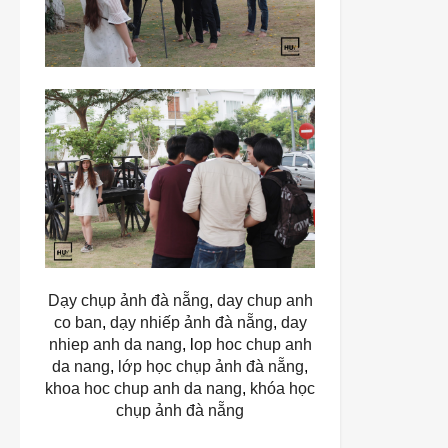
Dạy chụp ảnh đà nẵng
,
day chup anh
co ban
,
dạy nhiếp ảnh đà nẵng
,
day
nhiep anh da nang
, l
op hoc chup anh
da nang
,
lớp học chụp ảnh đà nẵng
,
khoa hoc chup anh da nang
,
khóa học
chụp ảnh đà nẵng