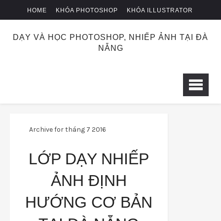
HOME
KHÓA PHOTOSHOP
KHÓA ILLUSTRATOR
KHÓA NHIẾP ẢNH
CHUYỂN KHOẢN
DẠY VÀ HỌC PHOTOSHOP, NHIẾP ẢNH TẠI ĐÀ
NẴNG
Archive for tháng 7 2016
LỚP DẠY NHIẾP
ẢNH ĐỊNH
HƯỚNG CƠ BẢN