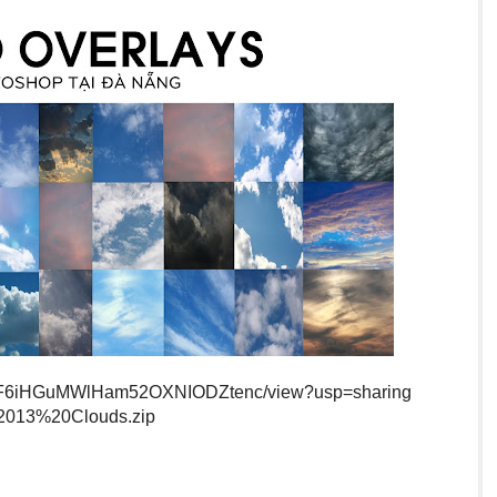
d/0B0F6iHGuMWlHam52OXNIODZtenc/view?usp=sharing
/2013%20Clouds.zip