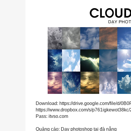
Download:
https://drive.google.com/file/
https://www.dropbox.com/s/p761igkewot38kc
Pass: itvso.com
Quảng cáo:
Dạy photoshop tại đà nẵng