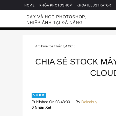
HOME
KHÓA PHOTOSHOP
KHÓA ILLUSTRATOR
DẠY VÀ HỌC PHOTOSHOP,
NHIẾP ẢNH TẠI ĐÀ NẴNG
Archive for tháng 4 2016
CHIA SẺ STOCK MÂ
CLOU
STOCK
Published On 08:48:00
By
Daicahuy
0 Nhận Xét