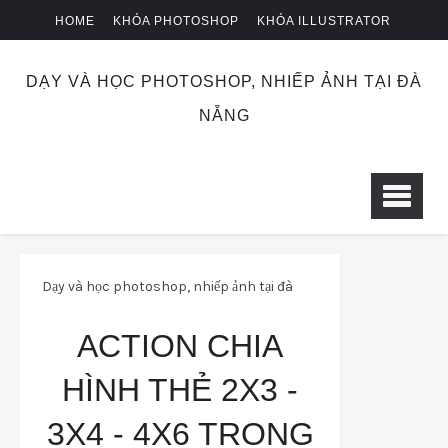
HOME
KHÓA PHOTOSHOP
KHÓA ILLUSTRATOR
KHÓA NHIẾP ẢNH
CHUYỂN KHOẢN
DẠY VÀ HỌC PHOTOSHOP, NHIẾP ẢNH TẠI ĐÀ
NẴNG
Dạy và học photoshop, nhiếp ảnh tại đà
nẵng
meophotoshop
ACTION CHIA
photoshopplugins
Action chia hình thẻ
HÌNH THẺ 2X3 -
2x3 - 3x4 - 4x6 trong photoshop
3X4 - 4X6 TRONG