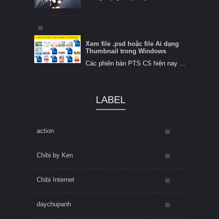
Xem file .psd hoặc file Ai dạng
Thumbnail trong Windows
Các phiên bản PTS CS hiện nay ...
LABEL
action
Chibi by Ken
Chibi Internet
daychupanh