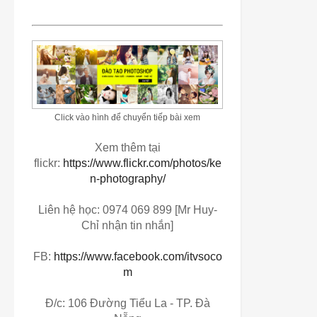
Click vào hình để chuyển tiếp bài xem
Xem thêm tại
flickr:
https://www.flickr.com/photos/ke
n-photography/
Liên hệ học: 0974 069 899 [Mr Huy-
Chỉ nhận tin nhắn]
FB:
https://www.facebook.com/itvsoco
m
Đ/c: 106 Đường Tiểu La - TP. Đà