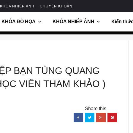
KHÓA NHIẾP ẢNH
CHUYỂN KHOẢN
KHÓA ĐỒ HỌA
KHÓA NHIẾP ẢNH
Kiến thứ
IỆP BẠN TÙNG QUANG
ỌC VIÊN THAM KHẢO )