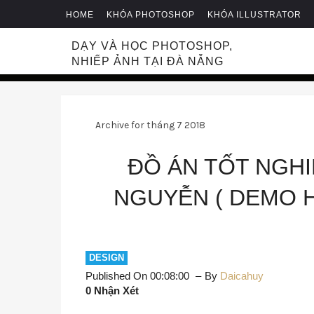
HOME
KHÓA PHOTOSHOP
KHÓA ILLUSTRATOR
DẠY VÀ HỌC PHOTOSHOP,
NHIẾP ẢNH TẠI ĐÀ NẴNG
Archive for tháng 7 2018
ĐỒ ÁN TỐT NGH
NGUYỄN ( DEMO H
DESIGN
Published On 00:08:00
By
Daicahuy
0 Nhận Xét