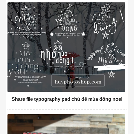
Share file typography psd chủ đề mùa đông noel