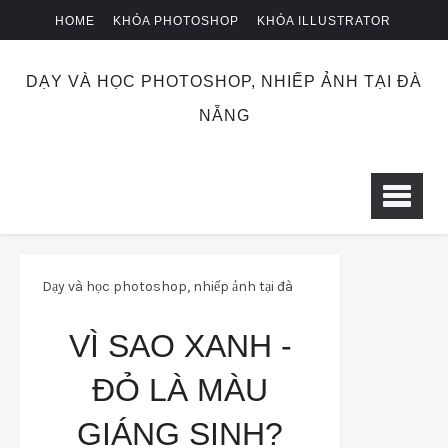
HOME
KHÓA PHOTOSHOP
KHÓA ILLUSTRATOR
KHÓA NHIẾP ẢNH
CHUYỂN KHOẢN
DẠY VÀ HỌC PHOTOSHOP, NHIẾP ẢNH TẠI ĐÀ
NẴNG
Dạy và học photoshop, nhiếp ảnh tại đà
nẵng
design
Vì sao Xanh - Đỏ là màu
VÌ SAO XANH -
Giáng Sinh?
ĐỎ LÀ MÀU
GIÁNG SINH?