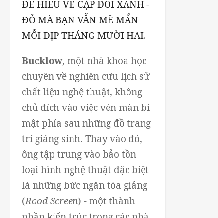
ĐỂ HIỂU VỀ CẶP ĐÔI XANH -
ĐỎ MÀ BẠN VẪN MÊ MẨN
MỖI DỊP THÁNG MƯỜI HAI.
Bucklow
, một nhà khoa học
chuyên về nghiên cứu lịch sử
chất liệu nghệ thuật, không
chủ đích vào việc vén màn bí
mật phía sau những đồ trang
trí giáng sinh. Thay vào đó,
ông tập trung vào bảo tồn
loại hình nghệ thuật đặc biệt
là những bức ngăn tòa giảng
(
Rood Screen
) - một thành
phần kiến trúc trong các nhà