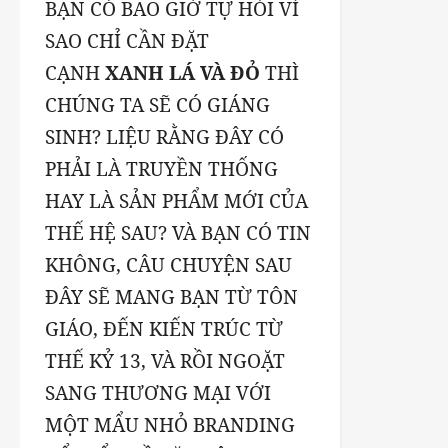
BẠN CÓ BAO GIỜ TỰ HỎI VÌ
SAO CHỈ CẦN ĐẶT
CẠNH
XANH LÁ VÀ ĐỎ
THÌ
CHÚNG TA SẼ CÓ GIÁNG
SINH? LIỆU RẰNG ĐÂY CÓ
PHẢI LÀ TRUYỀN THỐNG
HAY LÀ SẢN PHẨM MỚI CỦA
THẾ HỆ SAU? VÀ BẠN CÓ TIN
KHÔNG, CÂU CHUYỆN SAU
ĐÂY SẼ MANG BẠN TỪ TÔN
GIÁO, ĐẾN KIẾN TRÚC TỪ
THẾ KỶ 13, VÀ RỒI NGOẶT
SANG THƯƠNG MẠI VỚI
MỘT MẨU NHỎ BRANDING