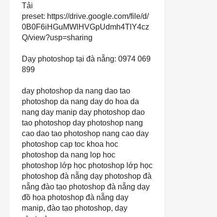
Tải
preset:
https://drive.google.com/file/d/
0B0F6iHGuMWlHVGpUdmh4TlY4cz
Q/view?usp=sharing
Dạy photoshop tại đà nẵng: 0974 069
899
day photoshop da nang
dao tao
photoshop da nang
day do hoa da
nang
day manip
day photoshop
dao
tao photoshop
day photoshop nang
cao
dao tao photoshop nang cao
day
photoshop cap toc
khoa hoc
photoshop da nang
lop hoc
photoshop
lớp học photoshop
lớp học
photoshop đà nẵng
dạy photoshop đà
nẵng
đào tạo photoshop đà nẵng
dạy
đồ họa photoshop đà nẵng
dạy
manip
,
đào tạo photoshop
,
dạy