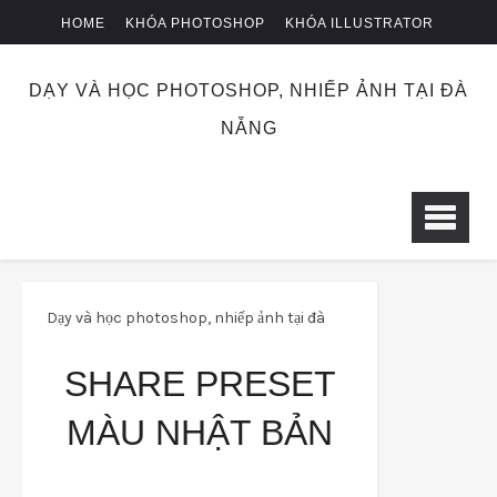
HOME
KHÓA PHOTOSHOP
KHÓA ILLUSTRATOR
KHÓA NHIẾP ẢNH
CHUYỂN KHOẢN
DẠY VÀ HỌC PHOTOSHOP, NHIẾP ẢNH TẠI ĐÀ
NẴNG
Dạy và học photoshop, nhiếp ảnh tại đà
nẵng
preset
Share preset màu nhật
SHARE PRESET
bản
MÀU NHẬT BẢN