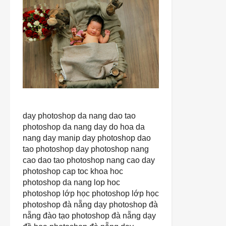
day photoshop da nang
dao tao
photoshop da nang
day do hoa da
nang
day manip
day photoshop
dao
tao photoshop
day photoshop nang
cao
dao tao photoshop nang cao
day
photoshop cap toc
khoa hoc
photoshop da nang
lop hoc
photoshop
lớp học photoshop
lớp học
photoshop đà nẵng
dạy photoshop đà
nẵng
đào tạo photoshop đà nẵng
dạy