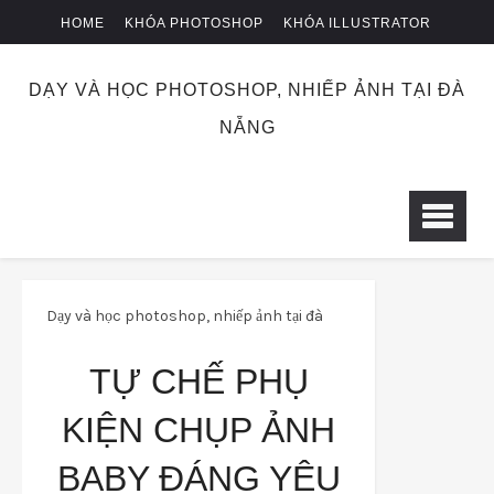
HOME
KHÓA PHOTOSHOP
KHÓA ILLUSTRATOR
KHÓA NHIẾP ẢNH
CHUYỂN KHOẢN
DẠY VÀ HỌC PHOTOSHOP, NHIẾP ẢNH TẠI ĐÀ
NẴNG
Dạy và học photoshop, nhiếp ảnh tại đà
nẵng
nhiepanh
Tự chế phụ kiện chụp
TỰ CHẾ PHỤ
ảnh baby đáng yêu
KIỆN CHỤP ẢNH
BABY ĐÁNG YÊU