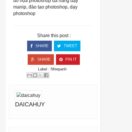
đồ họa photoshop đà nẵng
dạy
manip
,
đào tạo photoshop
,
dạy
photoshop
Share this post :
SHARE
TWEET
SHARE
PIN IT
Label :
Nhiepanh
DAICAHUY