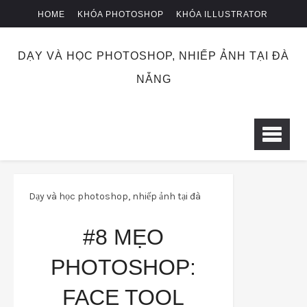
HOME
KHÓA PHOTOSHOP
KHÓA ILLUSTRATOR
KHÓA NHIẾP ẢNH
CHUYỂN KHOẢN
DẠY VÀ HỌC PHOTOSHOP, NHIẾP ẢNH TẠI ĐÀ
NẴNG
Dạy và học photoshop, nhiếp ảnh tại đà
nẵng
meophotoshop
#8 Mẹo
#8 MẸO
photoshop: Face tool liquify trong photoshop
PHOTOSHOP:
Cc 2017
FACE TOOL