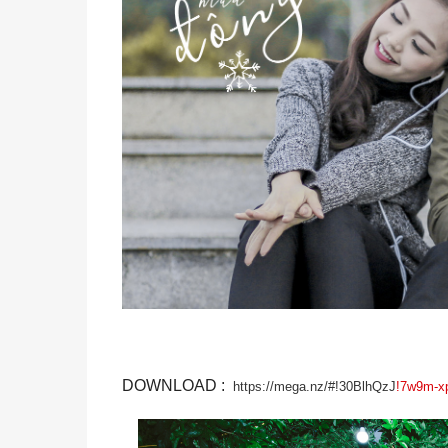
DOWNLOAD :
https://mega.nz/#!30BlhQzJ
!7w9m-x