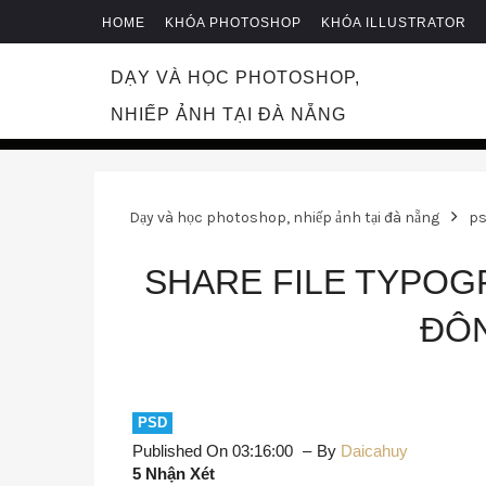
HOME
KHÓA PHOTOSHOP
KHÓA ILLUSTRATOR
DẠY VÀ HỌC PHOTOSHOP,
NHIẾP ẢNH TẠI ĐÀ NẴNG
Dạy và học photoshop, nhiếp ảnh tại đà nẵng
ps
SHARE FILE TYPOG
ĐÔ
PSD
Published On 03:16:00
By
Daicahuy
5 Nhận Xét