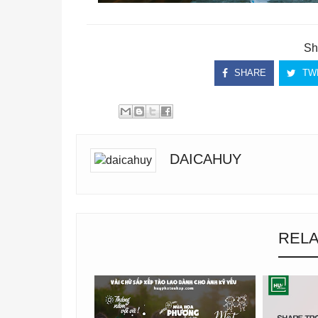
Sh
SHARE
TW
DAICAHUY
RELA