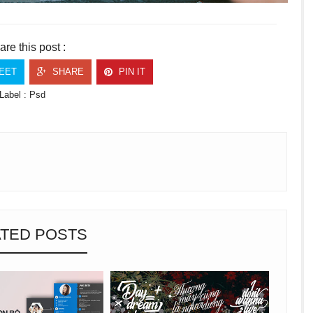
are this post :
EET
SHARE
PIN IT
Label :
Psd
TED POSTS