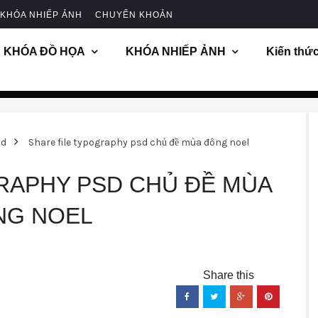
KHÓA NHIẾP ẢNH
CHUYỂN KHOẢN
KHÓA ĐỒ HỌA
KHÓA NHIẾP ẢNH
Kiến thứ
d
Share file typography psd chủ đề mùa đông noel
RAPHY PSD CHỦ ĐỀ MÙA
NG NOEL