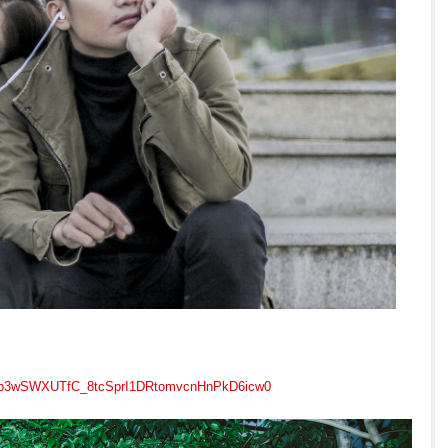
p3wSWXUTfC_8tcSprI1DRtomvcnHnPkD6icw0