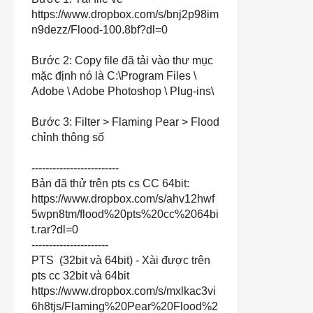
https://www.dropbox.com/s/bnj2p98im
n9dezz/Flood-100.8bf?dl=0
Bước 2: Copy file đã tải vào thư mục
mặc định nó là C:\Program Files \
Adobe \ Adobe Photoshop \ Plug-ins\
Bước 3: Filter > Flaming Pear > Flood
chỉnh thông số
-------------------------
Bản đã thử trên pts cs CC 64bit:
https://www.dropbox.com/s/ahv12hwf
5wpn8tm/flood%20pts%20cc%2064bi
t.rar?dl=0
----------------------
PTS (32bit và 64bit) - Xài được trên
pts cc 32bit và 64bit
https://www.dropbox.com/s/mxlkac3vi
6h8tjs/Flaming%20Pear%20Flood%2