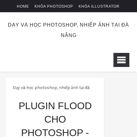
HOME
KHÓA PHOTOSHOP
KHÓA ILLUSTRATOR
KHÓA NHIẾP ẢNH
CHUYỂN KHOẢN
DẠY VÀ HỌC PHOTOSHOP, NHIẾP ẢNH TẠI ĐÀ
NẴNG
Dạy và học photoshop, nhiếp ảnh tại đà
nẵng
photoshopplugins
Plugin Flood
PLUGIN FLOOD
cho photoshop - Tạo hiệu ứng mặt nước siêu
CHO
đẹp
PHOTOSHOP -