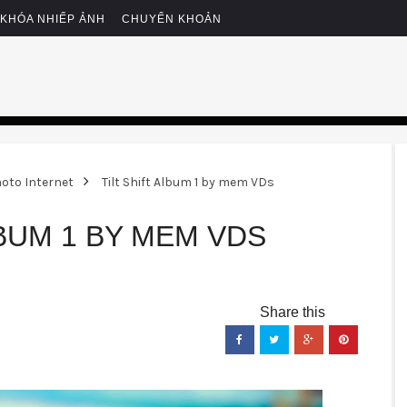
KHÓA NHIẾP ẢNH
CHUYỂN KHOẢN
oto Internet
Tilt Shift Album 1 by mem VDs
LBUM 1 BY MEM VDS