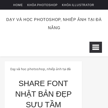
HOME
KHÓA PHOTOSHOP
KHÓA ILLUSTRATOR
KHÓA NHIẾP ẢNH
CHUYỂN KHOẢN
DẠY VÀ HỌC PHOTOSHOP, NHIẾP ẢNH TẠI ĐÀ
NẴNG
Dạy và học photoshop, nhiếp ảnh tại đà
nẵng
meophotoshop
Share font nhật
SHARE FONT
bản đẹp sưu tầm
NHẬT BẢN ĐẸP
SƯU TẦM