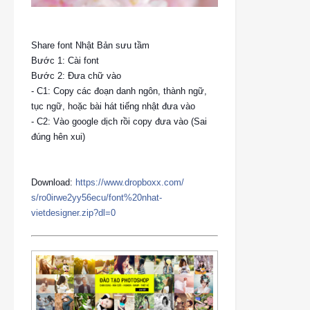
Share font Nhật Bản sưu tầm
Bước 1: Cài font
Bước 2: Đưa chữ vào
- C1: Copy các đoạn danh ngôn, thành ngữ,
tục ngữ, hoặc bài hát tiếng nhật đưa vào
- C2: Vào google dịch rồi copy đưa vào (Sai
đúng hên xui)
Download:
https://www.dropboxx.com/
s/ro0irwe2yy56ecu/
font%20nhat-
vietdesigner.zi
p?dl=0