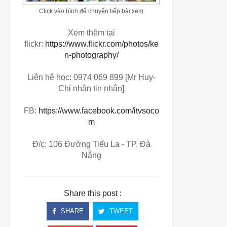
Click vào hình để chuyển tiếp bài xem
Xem thêm tại
flickr:
https://www.flickr.com/photos/ke
n-photography/
Liên hệ học: 0974 069 899 [Mr Huy-
Chỉ nhận tin nhắn]
FB:
https://www.facebook.com/itvsoco
m
Đ/c: 106 Đường Tiểu La - TP. Đà
Nẵng
Share this post :
SHARE
TWEET