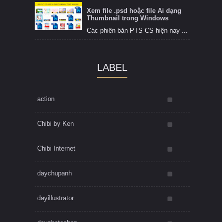
Xem file .psd hoặc file Ai dạng
Thumbnail trong Windows
Các phiên bản PTS CS hiện nay ...
LABEL
action
Chibi by Ken
Chibi Internet
daychupanh
dayillustrator