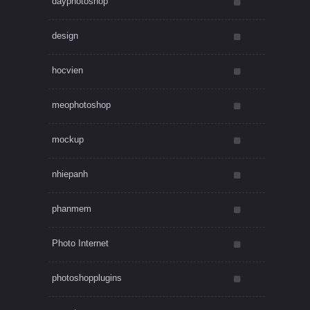
dayphotoshop
design
hocvien
meophotoshop
mockup
nhiepanh
phanmem
Photo Internet
photoshopplugins