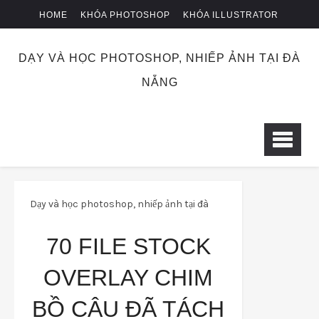
HOME
KHÓA PHOTOSHOP
KHÓA ILLUSTRATOR
KHÓA NHIẾP ẢNH
CHUYỂN KHOẢN
DẠY VÀ HỌC PHOTOSHOP, NHIẾP ẢNH TẠI ĐÀ
NẴNG
Dạy và học photoshop, nhiếp ảnh tại đà
nẵng
stock
70 file stock overlay chim
70 FILE STOCK
bồ câu đã tách nền png
OVERLAY CHIM
BỒ CÂU ĐÃ TÁCH