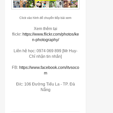
Click vào hình để chuyển tiếp bài xem
Xem thêm tại
flickr:
https://www.flickr.com/photos/ke
n-photography/
Liên hệ học: 0974 069 899 [Mr Huy-
Chỉ nhận tin nhắn]
FB:
https://www.facebook.com/itvsoco
m
Đ/c: 106 Đường Tiểu La - TP. Đà
Nẵng