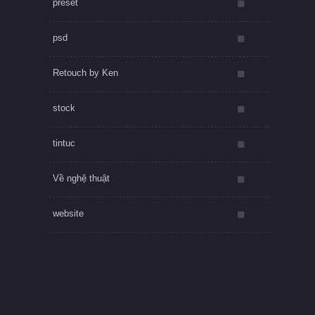
preset
psd
Retouch by Ken
stock
tintuc
Về nghệ thuật
website