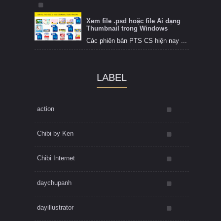
Xem file .psd hoặc file Ai dạng
Thumbnail trong Windows
Các phiên bản PTS CS hiện nay ...
LABEL
action
Chibi by Ken
Chibi Internet
daychupanh
dayillustrator