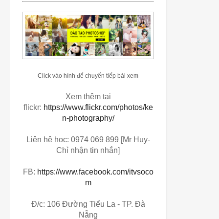
Click vào hình để chuyển tiếp bài xem
Xem thêm tại
flickr:
https://www.flickr.com/photos/ke
n-photography/
Liên hệ học: 0974 069 899 [Mr Huy-
Chỉ nhận tin nhắn]
FB:
https://www.facebook.com/itvsoco
m
Đ/c: 106 Đường Tiểu La - TP. Đà
Nẵng