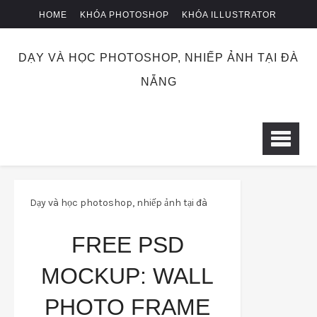
HOME
KHÓA PHOTOSHOP
KHÓA ILLUSTRATOR
KHÓA NHIẾP ẢNH
CHUYỂN KHOẢN
DẠY VÀ HỌC PHOTOSHOP, NHIẾP ẢNH TẠI ĐÀ
NẴNG
Dạy và học photoshop, nhiếp ảnh tại đà
nẵng
mockup
psd
Free psd
FREE PSD
mockup: Wall photo frame mockup (Mokup
MOCKUP: WALL
khung ảnh treo tường)
PHOTO FRAME