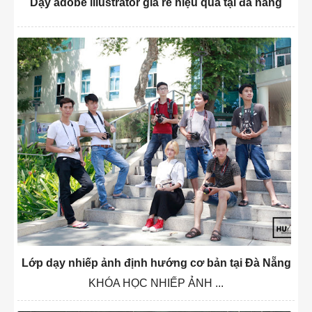
Dạy adobe illustrator giá rẻ hiệu quả tại đà nẵng
Lớp dạy nhiếp ảnh định hướng cơ bản tại Đà Nẵng
KHÓA HỌC NHIẾP ẢNH ...