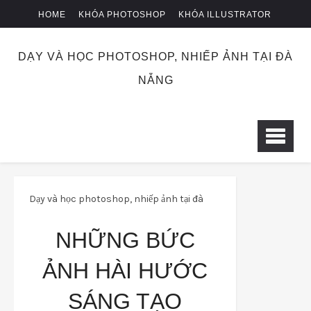
HOME
KHÓA PHOTOSHOP
KHÓA ILLUSTRATOR
KHÓA NHIẾP ẢNH
CHUYỂN KHOẢN
DẠY VÀ HỌC PHOTOSHOP, NHIẾP ẢNH TẠI ĐÀ
NẴNG
Dạy và học photoshop, nhiếp ảnh tại đà
nẵng
nhiepanh
Về nghệ thuật
NHỮNG BỨC
Những bức ảnh hài hước sáng tạo truyền
ẢNH HÀI HƯỚC
cảm hứng
SÁNG TẠO