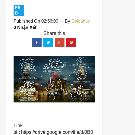
PS
D
Published On 02:56:00
By
Daicahuy
0 Nhận Xét
Link
tải:
https://drive.google.com/file/d/0B0