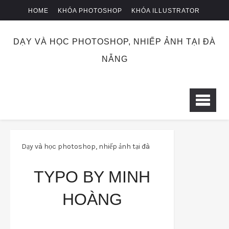
HOME
KHÓA PHOTOSHOP
KHÓA ILLUSTRATOR
KHÓA NHIẾP ẢNH
CHUYỂN KHOẢN
DẠY VÀ HỌC PHOTOSHOP, NHIẾP ẢNH TẠI ĐÀ
NẴNG
Dạy và học photoshop, nhiếp ảnh tại đà
nẵng
psd
Typo by Minh Hoàng
TYPO BY MINH
HOÀNG