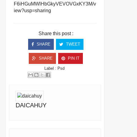
F6iHGuMWlHbGkyVEVOVGxKY3M/v
iew?usp=sharing
Share this post :
SHARE
TWEET
SHARE
PIN IT
Label :
Psd
DAICAHUY