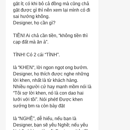
gặt ít; có khi bỏ cả đồng mà cũng chả
gặt được gì thì nên xem lại mình có đi
sai hướng không.
Designer, họ cần gì?
TIỀN!
Ai chả cần tiền, “không tiền thì
cạp đất mà ăn à”.
TÌNH! Có 2 cái “TÌNH”.
là
“KHEN
“, lời ngon ngọt ong bướm.
Designer, họ thích được nghe những
lời khen, nhất là từ khách hàng.
Nhiều người cứ hay mạnh mồm nói là
“Tôi sợ lời khen, nó là con dao hai
lưỡi với tôi”. Nói phét! Được khen
sướng bm ra còn bày đặt
là “
NGHỀ
”, dễ hiểu, nếu bạn là
Designer, bạn sẽ yêu Nghề; nếu yêu