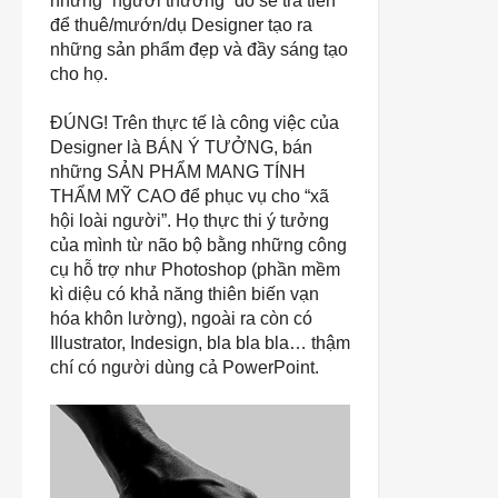
những “người thường” đó sẽ trả tiền
để thuê/mướn/dụ Designer tạo ra
những sản phẩm đẹp và đầy sáng tạo
cho họ.
ĐÚNG! Trên thực tế là công việc của
Designer là BÁN Ý TƯỞNG, bán
những SẢN PHẨM MANG TÍNH
THẨM MỸ CAO để phục vụ cho “xã
hội loài người”. Họ thực thi ý tưởng
của mình từ não bộ bằng những công
cụ hỗ trợ như Photoshop (phần mềm
kì diệu có khả năng thiên biến vạn
hóa khôn lường), ngoài ra còn có
Illustrator, Indesign, bla bla bla… thậm
chí có người dùng cả PowerPoint.