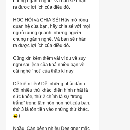
chung ngành nghề. Và bạn sẽ nhận
ra được lợi ích của điều đó.
HỌC HỎI
và
CHIA SẺ!
Hãy mở rộng
quan hệ của bạn, hãy chia sẻ với mọi
người xung quanh, những người
chung ngành nghề. Và bạn sẽ nhận
ra được lợi ích của điều đó.
Cũng xin kèm thêm vài ví dụ về suy
nghĩ sai lệch của khá nhiều bạn về
cái nghề “hot” của thập kỉ này:
Dễ kiếm tiền!
Dễ, những phải đánh
đổi nhiều thứ khác, điển hình nhất là
sức khỏe, thứ 2 chính là sự “trong
trắng” trong tâm hồn non nớt của bạn,
thứ 3 là tốn tiền vào những thứ khác.
)
Ngầu!
Căn bệnh nhiều Designer mắc