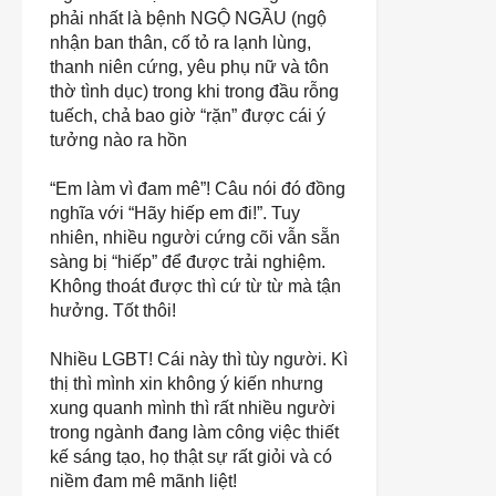
phải nhất là bệnh
NGỘ NGẦU
(ngộ
nhận ban thân, cố tỏ ra lạnh lùng,
thanh niên cứng, yêu phụ nữ và tôn
thờ tình dục) trong khi trong đầu rỗng
tuếch, chả bao giờ “rặn” được cái ý
tưởng nào ra hồn
“Em làm vì đam mê”!
Câu nói đó đồng
nghĩa với “Hãy hiếp em đi!”. Tuy
nhiên, nhiều người cứng cõi vẫn sẵn
sàng bị “hiếp” để được trải nghiệm.
Không thoát được thì cứ từ từ mà tận
hưởng. Tốt thôi!
Nhiều LGBT!
Cái này thì tùy người. Kì
thị thì mình xin không ý kiến nhưng
xung quanh mình thì rất nhiều người
trong ngành đang làm công việc thiết
kế sáng tạo, họ thật sự rất giỏi và có
niềm đam mê mãnh liệt!