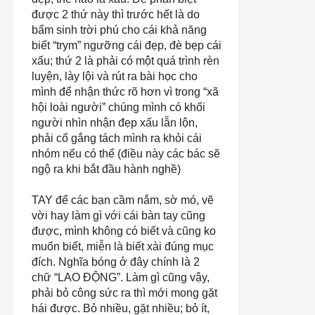
được 2 thứ này thì trước hết là do
bẩm sinh trời phú cho cái khả năng
biết “trym” ngưỡng cái đẹp, đè bẹp cái
xấu; thứ 2 là phải có một quá trình rèn
luyện, lày lội và rút ra bài học cho
mình để nhận thức rõ hơn vì trong “xã
hội loài người” chúng mình có khối
người nhìn nhận đẹp xấu lẫn lộn,
phải cố gắng tách mình ra khỏi cái
nhóm nếu có thể (điều này các bác sẽ
ngộ ra khi bắt đầu hành nghề)
TAY
để các bạn cầm nắm, sờ mó, vẽ
vời hay làm gì với cái bàn tay cũng
được, mình không có biết và cũng ko
muốn biết, miễn là biết xài đúng mục
đích. Nghĩa bóng ở đây chính là 2
chữ “LAO ĐỘNG”. Làm gì cũng vậy,
phải bỏ công sức ra thì mới mong gặt
hái được. Bỏ nhiều, gặt nhiều; bỏ ít,