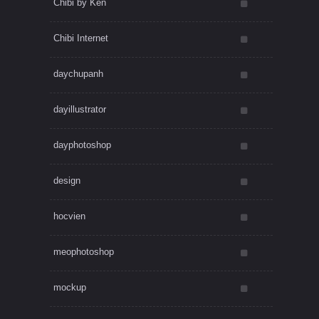
Chibi by Ken
Chibi Internet
daychupanh
dayillustrator
dayphotoshop
design
hocvien
meophotoshop
mockup