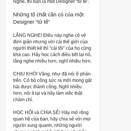
Nghề, thì bạn là một Designer “tử tế”.
Những tố chất cần có của một
Designer “tử tế”
LẮNG NGHE!
Điều này nghe có vẻ
đơn giản nhưng với cái thế giới của
người thiết kế thì “cái tôi” của họ cũng
khá cao. Hãy học cách điều tiết lại nó,
lắng nghe nhiều hơn, nghĩ nhiều hơn.
CHỊU KHÓ!
Vầng, như đã nói ở phàn
trên. Có bỏ công sức ra mới mong gặt
hái được thành công. Nghĩ nhiều
hơn, nói ít lại và hãy làm viêc thật
chăm chỉ.
HỌC HỎI
và
CHIA SẺ!
Hãy mở rộng
quan hệ của bạn, hãy chia sẻ với mọi
người xung quanh, những người