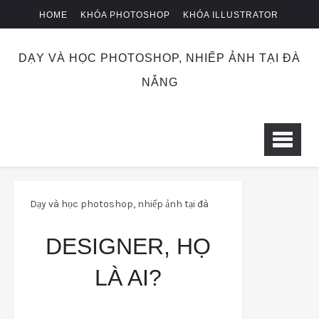
HOME
KHÓA PHOTOSHOP
KHÓA ILLUSTRATOR
KHÓA NHIẾP ẢNH
CHUYỂN KHOẢN
DẠY VÀ HỌC PHOTOSHOP, NHIẾP ẢNH TẠI ĐÀ
NẴNG
Dạy và học photoshop, nhiếp ảnh tại đà
nẵng
design
Designer, họ là ai?
DESIGNER, HỌ
LÀ AI?